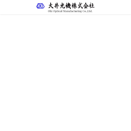
計測サービス
HOME
主な営業品目
計測サービス
計測サービス
弊社ではZygo干渉計（VerifireとGPI-XP）とレ