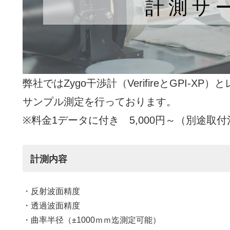
計測サ
弊社ではZygo干渉計（VerifireとGPI-
サンプル測定を行っております。
※料金1データに付き 5,000円～（別途
計測内容
・反射波面精度
・透過波面精度
・曲率半径（±1000ｍｍ迄測定可能）