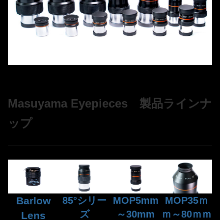
Masuyama Eyepieces 製品ラインナ
ップ
Barlow
85°シリー
MOP5mm
MOP35ｍ
ズ
～30mm
ｍ～80ｍｍ
Lens