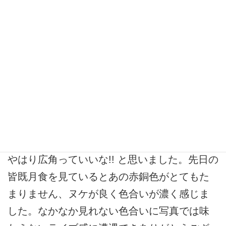
16mmアイピースはこの辺の中で数ある強豪揃
いですが、85°(ホントに?)と聞いて購入しまし
た。今までの狭い50度はあまり出番がなくな
りました。35倍〜40倍程度の倍率は実視界が
2.4度〜2度、瞳径2.9〜2.5mm面白く比較的明
るいNGC天体を見るには欠かせないアイピー
スなのが分かりました。 月齢5〜10を見ると
やはり広角っていいな!! と思いました。先日の
皆既月食を見ているとあの赤銅色がとてもた
まりません、ヌケが良く色合いが濃く感じま
した。なかなか見れない色合いに写真では味