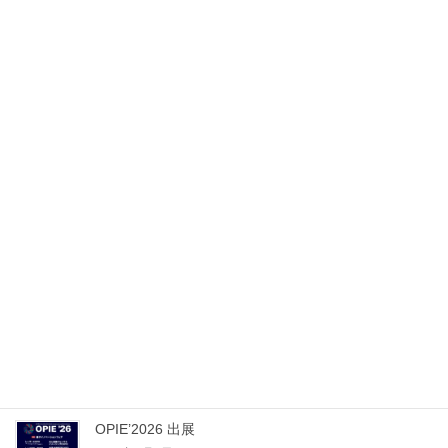
2023年10月25日
未分類
2023.10 研磨機 新規導入
大径NCレンズ研磨機 NC100（春近精密)
Recent posts
2026.04.25 OPIE’26
2026年4月25日
OPIE’2026 出展