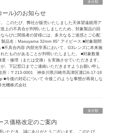
未分類
収(リコール)のお知らせ
。 このたび、弊社が販売いたしました天体望遠鏡用ア
して、製造上の不具合が判明いたしましたため、対象製品の回
様ならびに関係者の皆様には、多大なるご迷惑とご心配
：Masuyama 32mm 85° アイピース ■対象期間
製品 ■不具合内容 内部光学系において、G3レンズに本来施
れたものがあることが判明いたしました。 ■対象数量
て検査・修理（または交換）を実施させていただきます。
すが、下記窓口までご連絡いただきますようお願い申し
〒213-0001 神奈川県川崎市高津区溝口6-17-18
cal.co.jp ■今後の対応について 今後このような事態が再発しな
井光機株式会社
未分類
aアイピース価格改定のご案内
ご愛用いただき、誠にありがとうございます。 このたび、